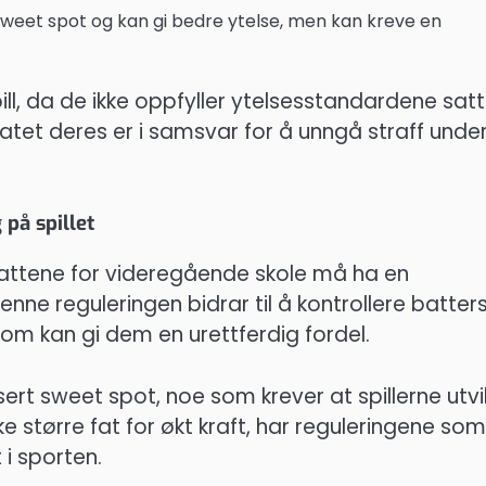
 sweet spot og kan gi bedre ytelse, men kan kreve en
ill, da de ikke oppfyller ytelsesstandardene sat
batet deres er i samsvar for å unngå straff unde
 på spillet
attene for videregående skole må ha en
ne reguleringen bidrar til å kontrollere batter
r som kan gi dem en urettferdig fordel.
sert sweet spot, noe som krever at spillerne utvi
e større fat for økt kraft, har reguleringene som
 i sporten.