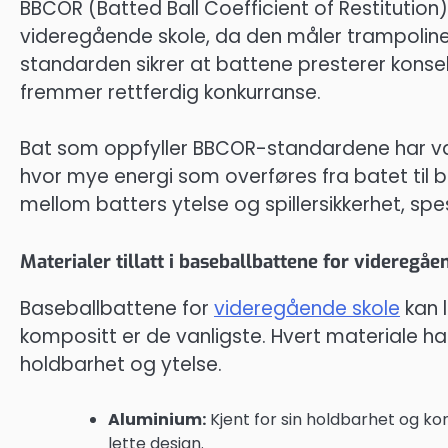
BBCOR (Batted Ball Coefficient of Restitution) 
videregående skole, da den måler trampolinef
standarden sikrer at battene presterer konsek
fremmer rettferdig konkurranse.
Bat som oppfyller BBCOR-standardene har van
hvor mye energi som overføres fra batet til b
mellom batters ytelse og spillersikkerhet, spes
Materialer tillatt i baseballbattene for videregåe
Baseballbattene for
videregående skole
kan l
kompositt er de vanligste. Hvert materiale ha
holdbarhet og ytelse.
Aluminium:
Kjent for sin holdbarhet og ko
lette design.