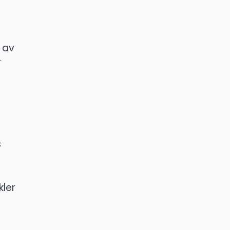
t av
r
s
kler