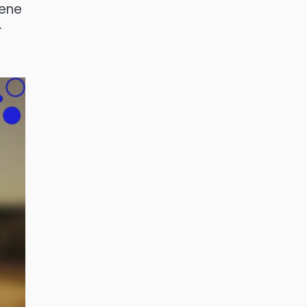
tene
-