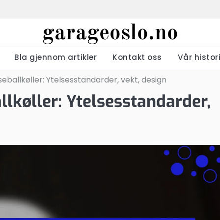
garageoslo.no
Bla gjennom artikler
Kontakt oss
Vår histor
ballkøller: Ytelsesstandarder, vekt, design
lkøller: Ytelsesstandarder,