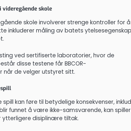
i videregående skole
ående skole involverer strenge kontroller for å
te inkluderer måling av batets ytelsesegenskap
t.
ting ved sertifiserte laboratorier, hvor de
består disse testene får BBCOR-
 når de velger utstyret sitt.
spill
pill kan føre til betydelige konsekvenser, inklu
t blir funnet å være ikke-samsvarende, kan spille
ytterligere disiplinære tiltak.