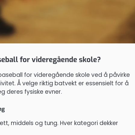
seball for videregående skole?
i baseball for videregående skole ved å påvirke
vitet. Å velge riktig batvekt er essensielt for å
eg deres fysiske evner.
ng
 lett, middels og tung. Hver kategori dekker