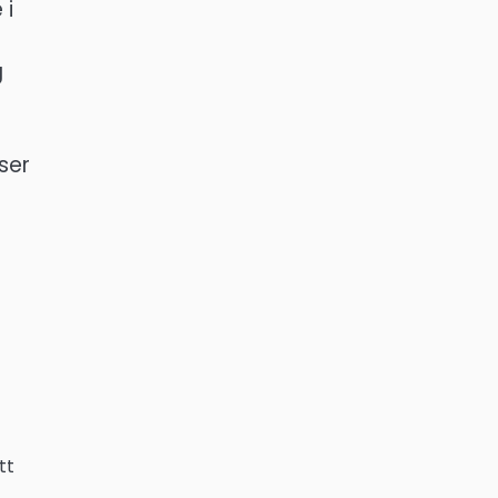
 i
g
ser
tt