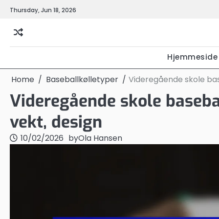
Skip
Thursday, Jun 18, 2026
to
content
Hjemmeside
Home
Baseballkølletyper
Videregående skole base
Videregående skole basebal
vekt, design
10/02/2026
by
Ola Hansen