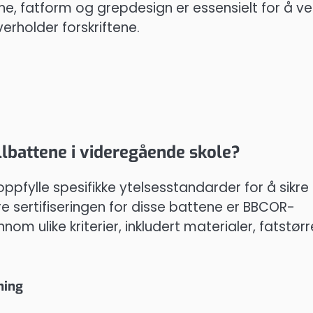
ene, fatform og grepdesign er essensielt for å v
erholder forskriftene.
lbattene i videregående skole?
pfylle spesifikke ytelsesstandarder for å sikre
ære sertifiseringen for disse battene er BBCOR-
m ulike kriterier, inkludert materialer, fatstørr
ning