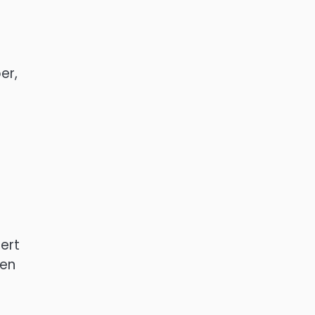
er,
dert
ren