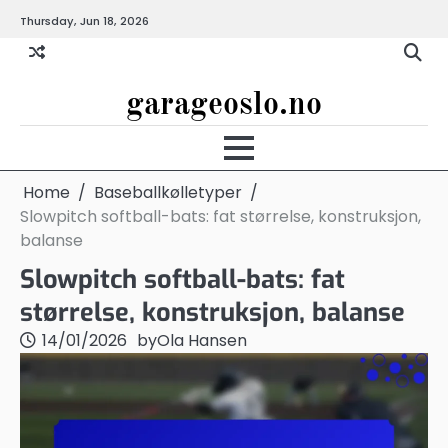
Skip
Thursday, Jun 18, 2026
to
content
garageoslo.no
Home
Baseballkølletyper
Slowpitch softball-bats: fat størrelse, konstruksjon,
balanse
Slowpitch softball-bats: fat
størrelse, konstruksjon, balanse
14/01/2026
by
Ola Hansen