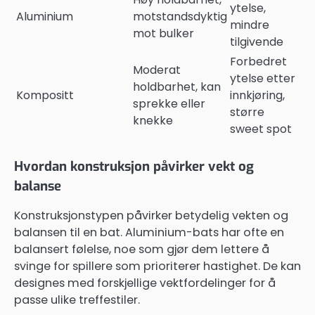
ytelse,
Aluminium
motstandsdyktig
mindre
mot bulker
tilgivende
Forbedret
Moderat
ytelse etter
holdbarhet, kan
Kompositt
innkjøring,
sprekke eller
større
knekke
sweet spot
Hvordan konstruksjon påvirker vekt og
balanse
Konstruksjonstypen påvirker betydelig vekten og
balansen til en bat. Aluminium-bats har ofte en
balansert følelse, noe som gjør dem lettere å
svinge for spillere som prioriterer hastighet. De kan
designes med forskjellige vektfordelinger for å
passe ulike treffestiler.