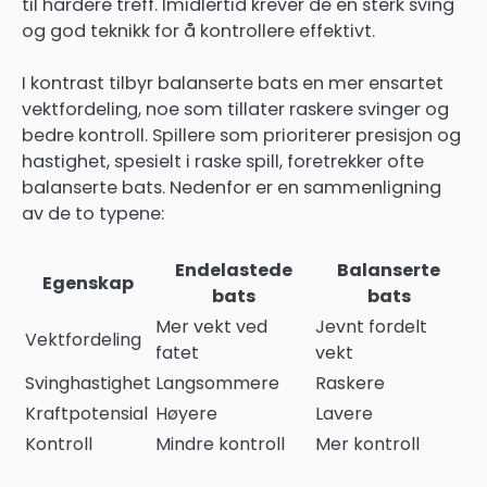
til hardere treff. Imidlertid krever de en sterk sving
og god teknikk for å kontrollere effektivt.
I kontrast tilbyr balanserte bats en mer ensartet
vektfordeling, noe som tillater raskere svinger og
bedre kontroll. Spillere som prioriterer presisjon og
hastighet, spesielt i raske spill, foretrekker ofte
balanserte bats. Nedenfor er en sammenligning
av de to typene:
Endelastede
Balanserte
Egenskap
bats
bats
Mer vekt ved
Jevnt fordelt
Vektfordeling
fatet
vekt
Svinghastighet
Langsommere
Raskere
Kraftpotensial
Høyere
Lavere
Kontroll
Mindre kontroll
Mer kontroll