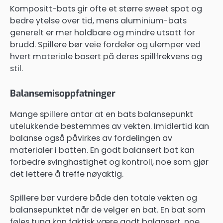
Kompositt-bats gir ofte et større sweet spot og
bedre ytelse over tid, mens aluminium-bats
generelt er mer holdbare og mindre utsatt for
brudd. Spillere bør veie fordeler og ulemper ved
hvert materiale basert på deres spillfrekvens og
stil.
Balansemisoppfatninger
Mange spillere antar at en bats balansepunkt
utelukkende bestemmes av vekten. Imidlertid kan
balanse også påvirkes av fordelingen av
materialer i batten. En godt balansert bat kan
forbedre svinghastighet og kontroll, noe som gjør
det lettere å treffe nøyaktig.
Spillere bør vurdere både den totale vekten og
balansepunktet når de velger en bat. En bat som
føles tung kan faktisk være godt balansert, noe