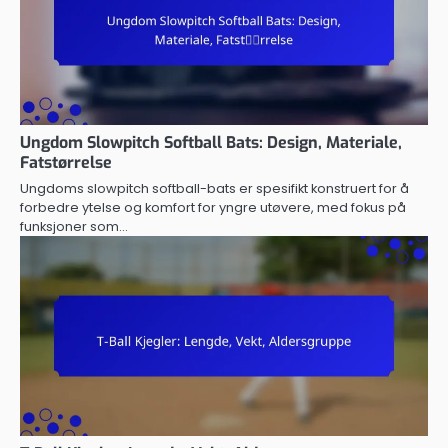
Ungdom Slowpitch Softball Bats: Design, Materiale,
Fatstørrelse
Ungdoms slowpitch softball-bats er spesifikt konstruert for å
forbedre ytelse og komfort for yngre utøvere, med fokus på
funksjoner som…