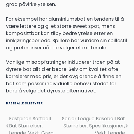
grad påvirke ytelsen.
For eksempel har aluminiumsbat en tendens til å
være lettere og gi et større sweet spot, mens
komposittbat kan tilby bedre ytelse etter en
innkjøringsperiode. Spillere bør vurdere sin spillestil
og preferanser når de velger et materiale.
Vanlige misoppfatninger inkluderer troen på at
dyrere bat alltid er bedre. Selv om kvalitet ofte
korrelerer med pris, er det avgjørende å finne en
bat som passer individuelle behov i stedet for
bare å velge det dyreste alternativet.
BASEBALLKØLLETYPER
Fastpitch Softball
Senior League Baseball Bat
Post
Bat Størrelser:
Størrelser: Spesifikasjoner,
navigation
Lengde, Vekt, Grep
Vekt, Lengde