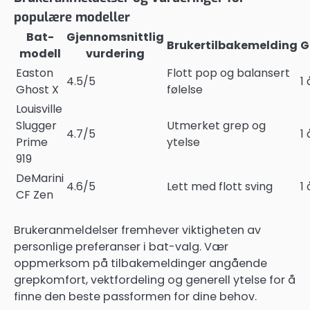
populære modeller
Bat-
Gjennomsnittlig
Brukertilbakemelding
G
modell
vurdering
Easton
Flott pop og balansert
4.5/5
1 
Ghost X
følelse
Louisville
Slugger
Utmerket grep og
4.7/5
1 
Prime
ytelse
919
DeMarini
4.6/5
Lett med flott sving
1 
CF Zen
Brukeranmeldelser fremhever viktigheten av
personlige preferanser i bat-valg. Vær
oppmerksom på tilbakemeldinger angående
grepkomfort, vektfordeling og generell ytelse for å
finne den beste passformen for dine behov.